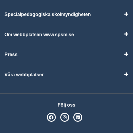
Specialpedagogiska skolmyndigheten
Vis
Om webbplatsen www.spsm.se
Vis
Press
Visa
Våra webbplatser
Visa
Följ oss
SPSM på Facebook
SPSM på Instagram
Följ oss på Linkedin