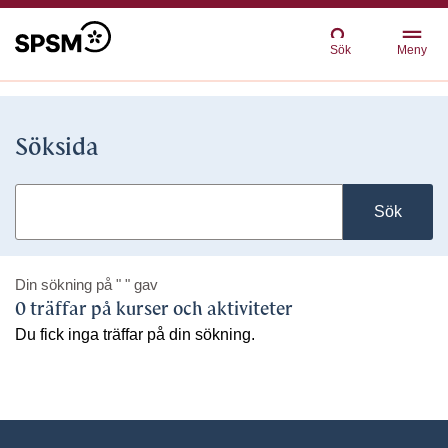
Sök
Meny
Söksida
Sök
Din sökning på
" "
gav
0 träffar på kurser och aktiviteter
Du fick inga träffar på din sökning.