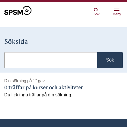
Sök
Meny
Söksida
Sök
Din sökning på
" "
gav
0 träffar på kurser och aktiviteter
Du fick inga träffar på din sökning.