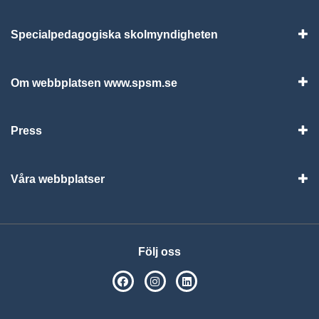
Specialpedagogiska skolmyndigheten
Vis
Om webbplatsen www.spsm.se
Vis
Press
Visa
Våra webbplatser
Visa
Följ oss
SPSM på Facebook
SPSM på Instagram
Följ oss på Linkedin