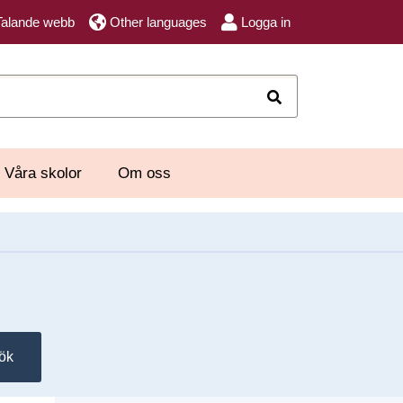
Talande webb
Other languages
Logga in
Sök
Våra skolor
Om oss
ök