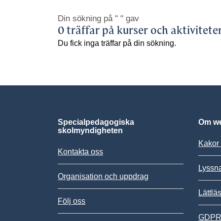
Din sökning på
" "
gav
0 träffar på kurser och aktivitete
Du fick inga träffar på din sökning.
Specialpedagogiska
Om we
skolmyndigheten
Kakor 
Kontakta oss
Lyssn
Organisation och uppdrag
Lättlä
Följ oss
GDPR,