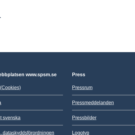
r
bbplatsen www.spsm.se
Press
(Cookies)
Pressrum
a
Pressmeddelanden
st svenska
Pressbilder
 dataskyddsförordningen
Logotyp