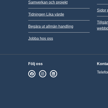
Samverkan och projekt
Sidor 
Tidningen Lika värde
Tillgä
Begära ut allmän handling
webbp
Jobba hos oss
Följ oss
Konta
Telefo
SPSM på Facebook
SPSM på Instagram
Följ oss på Linkedin