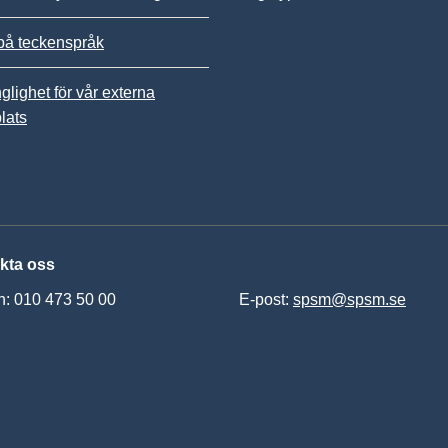
på teckenspråk
nglighet för vår externa
lats
kta oss
n: 010 473 50 00
E-post:
spsm@spsm.se