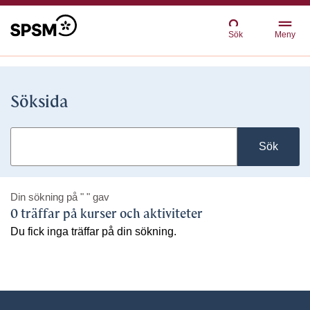
Sök
Meny
Söksida
Sök
Din sökning på
" "
gav
0 träffar på kurser och aktiviteter
Du fick inga träffar på din sökning.