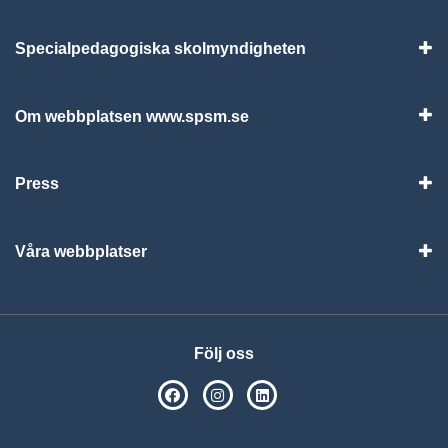
Specialpedagogiska skolmyndigheten
Vis
Om webbplatsen www.spsm.se
Vis
Press
Visa
Våra webbplatser
Visa
Följ oss
SPSM på Facebook
SPSM på Instagram
Följ oss på Linkedin