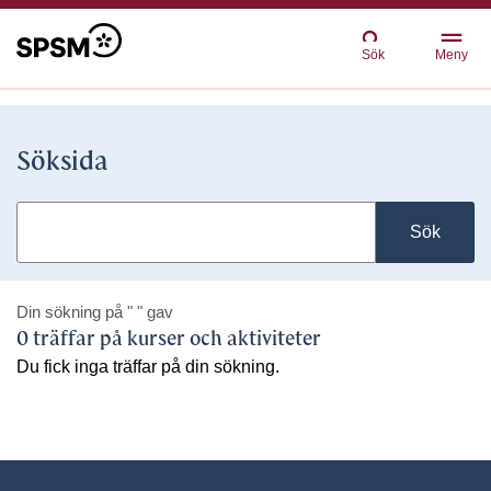
Sök
Meny
Söksida
Sök
Din sökning på
" "
gav
0 träffar på kurser och aktiviteter
Du fick inga träffar på din sökning.