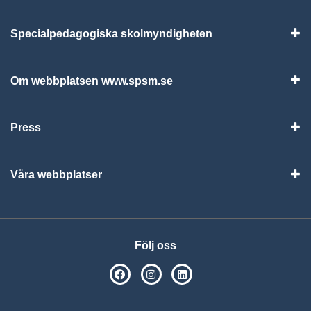
Specialpedagogiska skolmyndigheten
Vis
Om webbplatsen www.spsm.se
Vis
Press
Visa
Våra webbplatser
Visa
Följ oss
SPSM på Facebook
SPSM på Instagram
Följ oss på Linkedin