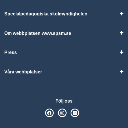
Specialpedagogiska skolmyndigheten
Vis
Om webbplatsen www.spsm.se
Vis
Press
Visa
Våra webbplatser
Visa
Följ oss
SPSM på Facebook
SPSM på Instagram
Följ oss på Linkedin