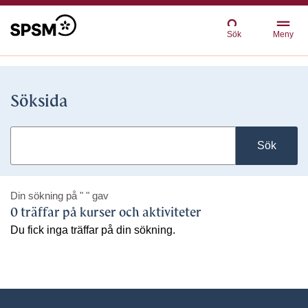
Sök
Meny
Söksida
Sök
Din sökning på
" "
gav
0 träffar på kurser och aktiviteter
Du fick inga träffar på din sökning.