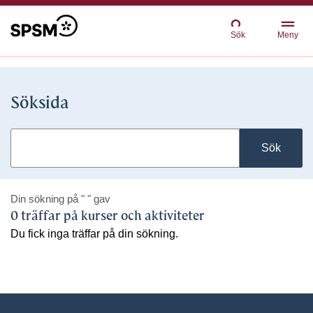
Sök
Meny
Söksida
Sök
Din sökning på
" "
gav
0 träffar på kurser och aktiviteter
Du fick inga träffar på din sökning.