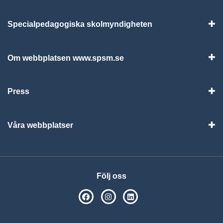
Specialpedagogiska skolmyndigheten
Vis
Om webbplatsen www.spsm.se
Vis
Press
Visa
Våra webbplatser
Visa
Följ oss
SPSM på Facebook
SPSM på Instagram
Följ oss på Linkedin