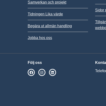
Samverkan och projekt
Sidor 
Tidningen Lika värde
Tillgä
Begära ut allmän handling
webbp
Jobba hos oss
Följ oss
Konta
Telefo
SPSM på Facebook
SPSM på Instagram
Följ oss på Linkedin