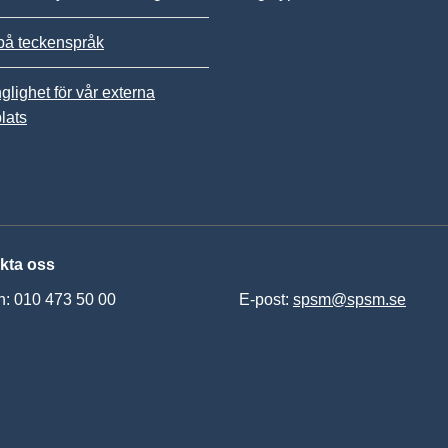
på teckenspråk
nglighet för vår externa
lats
kta oss
n: 010 473 50 00
E-post:
spsm@spsm.se