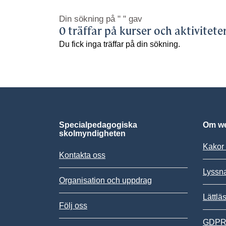
Din sökning på
" "
gav
0 träffar på kurser och aktivitete
Du fick inga träffar på din sökning.
Specialpedagogiska
Om we
skolmyndigheten
Kakor 
Kontakta oss
Lyssn
Organisation och uppdrag
Lättlä
Följ oss
GDPR,