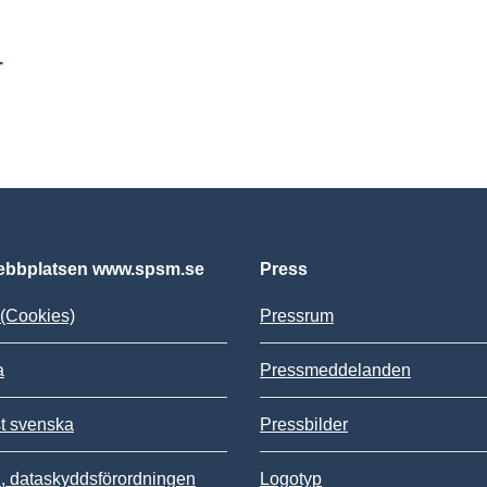
r
bbplatsen www.spsm.se
Press
(Cookies)
Pressrum
a
Pressmeddelanden
st svenska
Pressbilder
 dataskyddsförordningen
Logotyp