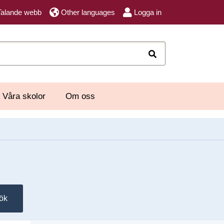
Talande webb
Other languages
Logga in
Sök
Våra skolor
Om oss
ök