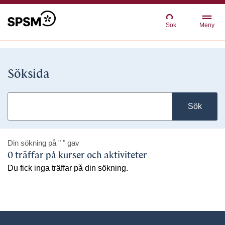
Sök
Meny
Söksida
Sök
Din sökning på
" "
gav
0 träffar på kurser och aktiviteter
Du fick inga träffar på din sökning.