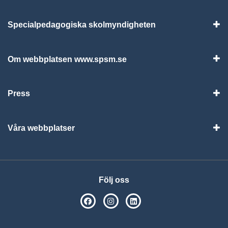
Specialpedagogiska skolmyndigheten
Vis
Om webbplatsen www.spsm.se
Vis
Press
Visa
Våra webbplatser
Visa
Följ oss
SPSM på Facebook
SPSM på Instagram
Följ oss på Linkedin