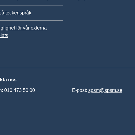
på teckenspråk
nglighet för vår externa
lats
kta oss
n: 010 473 50 00
E-post:
spsm@spsm.se