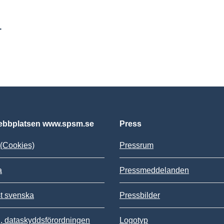
r
bbplatsen www.spsm.se
Press
(Cookies)
Pressrum
a
Pressmeddelanden
st svenska
Pressbilder
 dataskyddsförordningen
Logotyp