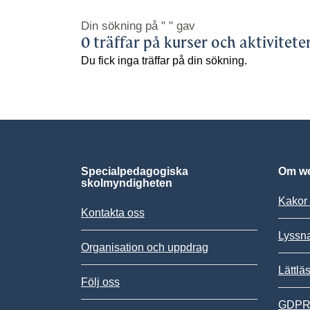
Din sökning på
" "
gav
0 träffar på kurser och aktivitete
Du fick inga träffar på din sökning.
Specialpedagogiska
Om we
skolmyndigheten
Kakor 
Kontakta oss
Lyssn
Organisation och uppdrag
Lättlä
Följ oss
GDPR,