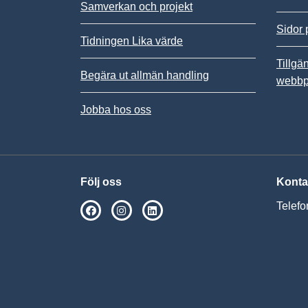
Samverkan och projekt
Sidor 
Tidningen Lika värde
Tillgä
Begära ut allmän handling
webbp
Jobba hos oss
Följ oss
Konta
Telefo
SPSM på Facebook
SPSM på Instagram
Följ oss på Linkedin