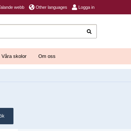
Talande webb
Other languages
Logga in
Sök
Våra skolor
Om oss
ök