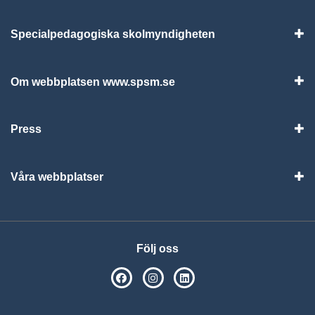
Specialpedagogiska skolmyndigheten
Vis
Om webbplatsen www.spsm.se
Vis
Press
Visa
Våra webbplatser
Visa
Följ oss
SPSM på Facebook
SPSM på Instagram
Följ oss på Linkedin