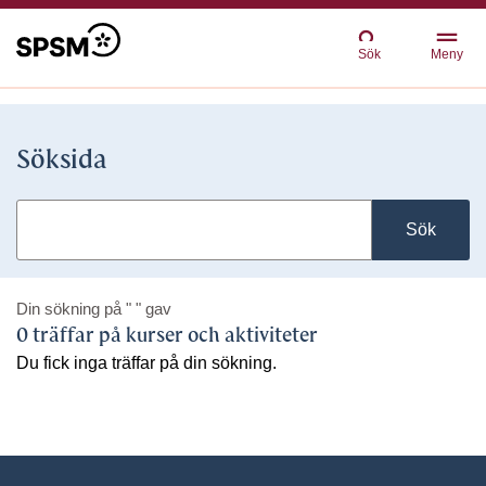
Sök
Meny
Söksida
Sök
Din sökning på
" "
gav
0 träffar på kurser och aktiviteter
Du fick inga träffar på din sökning.