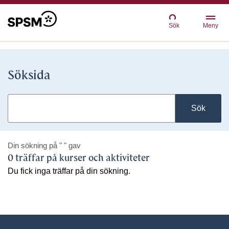
Sök
Meny
Söksida
Sök
Din sökning på
" "
gav
0 träffar på kurser och aktiviteter
Du fick inga träffar på din sökning.