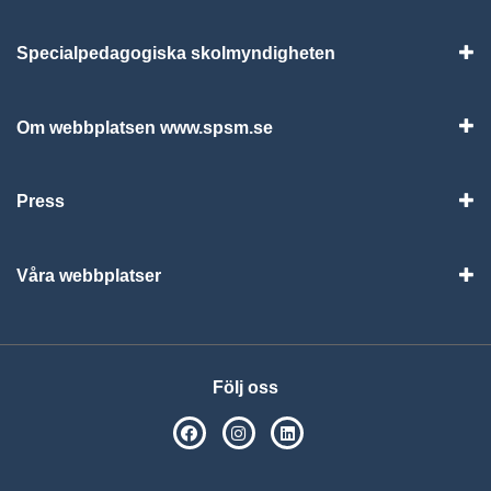
Specialpedagogiska skolmyndigheten
Vis
Om webbplatsen www.spsm.se
Vis
Press
Visa
Våra webbplatser
Visa
Följ oss
SPSM på Facebook
SPSM på Instagram
Följ oss på Linkedin