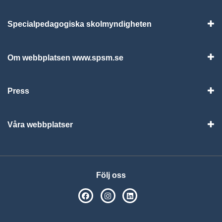
Specialpedagogiska skolmyndigheten
Vis
Om webbplatsen www.spsm.se
Vis
Press
Visa
Våra webbplatser
Visa
Följ oss
SPSM på Facebook
SPSM på Instagram
Följ oss på Linkedin