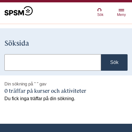
Sök
Meny
Söksida
Sök
Din sökning på
" "
gav
0 träffar på kurser och aktiviteter
Du fick inga träffar på din sökning.