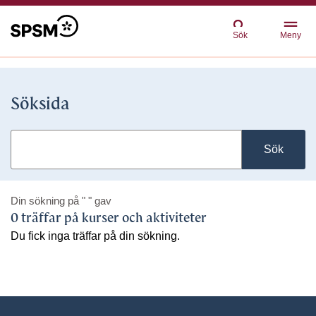
Sök
Meny
Söksida
Sök
Din sökning på
" "
gav
0 träffar på kurser och aktiviteter
Du fick inga träffar på din sökning.