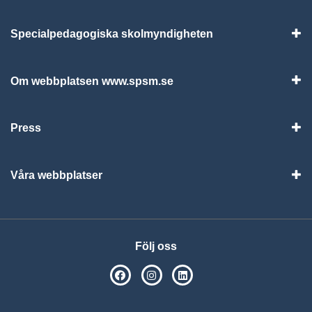
Specialpedagogiska skolmyndigheten
Vis
Om webbplatsen www.spsm.se
Vis
Press
Visa
Våra webbplatser
Visa
Följ oss
SPSM på Facebook
SPSM på Instagram
Följ oss på Linkedin