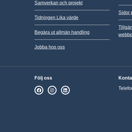
Samverkan och projekt
Sidor 
Tidningen Lika värde
Tillgä
Begära ut allmän handling
webbp
Jobba hos oss
Följ oss
Konta
Telefo
SPSM på Facebook
SPSM på Instagram
Följ oss på Linkedin