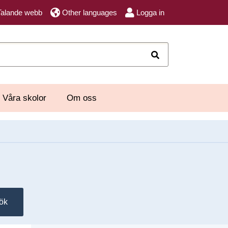
Talande webb
Other languages
Logga in
Sök
Våra skolor
Om oss
ök