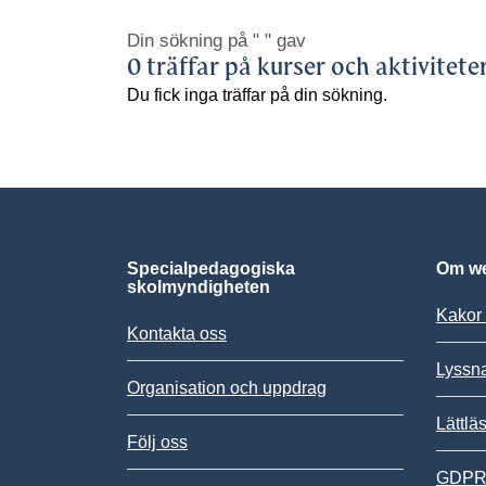
Din sökning på
" "
gav
0 träffar på kurser och aktivitete
Du fick inga träffar på din sökning.
Specialpedagogiska
Om we
skolmyndigheten
Kakor 
Kontakta oss
Lyssn
Organisation och uppdrag
Lättlä
Följ oss
GDPR,