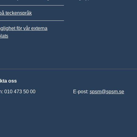
på teckenspråk
nglighet för vår externa
lats
kta oss
n: 010 473 50 00
E-post:
spsm@spsm.se