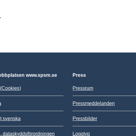
r
bbplatsen www.spsm.se
Press
(Cookies)
Pressrum
a
Pressmeddelanden
st svenska
Pressbilder
 dataskyddsförordningen
Logotyp