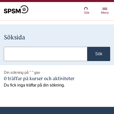
Sök
Meny
Söksida
Sök
Din sökning på
" "
gav
0 träffar på kurser och aktiviteter
Du fick inga träffar på din sökning.