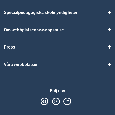
Specialpedagogiska skolmyndigheten
Vis
Om webbplatsen www.spsm.se
Vis
Press
Visa
Våra webbplatser
Visa
Följ oss
SPSM på Facebook
SPSM på Instagram
Följ oss på Linkedin