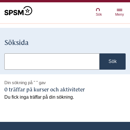
Sök
Meny
Söksida
Sök
Din sökning på
" "
gav
0 träffar på kurser och aktiviteter
Du fick inga träffar på din sökning.