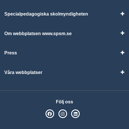
Specialpedagogiska skolmyndigheten
Vis
Om webbplatsen www.spsm.se
Vis
Press
Visa
Våra webbplatser
Visa
Följ oss
SPSM på Facebook
SPSM på Instagram
Följ oss på Linkedin