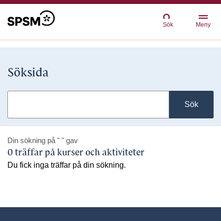
Sök
Meny
Söksida
Sök
Din sökning på
" "
gav
0 träffar på kurser och aktiviteter
Du fick inga träffar på din sökning.