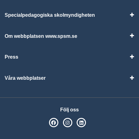
Specialpedagogiska skolmyndigheten
Vis
Om webbplatsen www.spsm.se
Vis
Press
Visa
Våra webbplatser
Visa
Följ oss
SPSM på Facebook
SPSM på Instagram
Följ oss på Linkedin