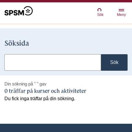
Sök
Meny
Söksida
Sök
Din sökning på
" "
gav
0 träffar på kurser och aktiviteter
Du fick inga träffar på din sökning.