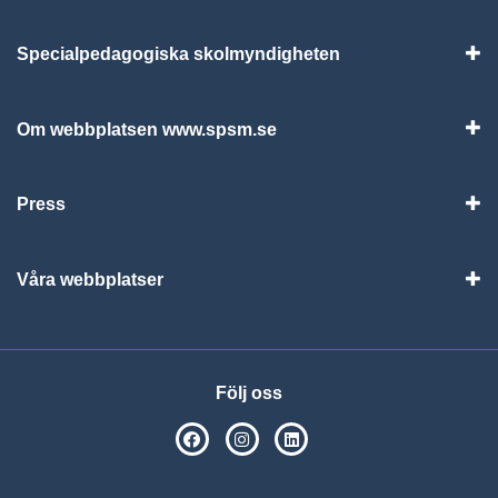
Specialpedagogiska skolmyndigheten
Vis
Om webbplatsen www.spsm.se
Vis
Press
Visa
Våra webbplatser
Visa
Följ oss
SPSM på Facebook
SPSM på Instagram
Följ oss på Linkedin