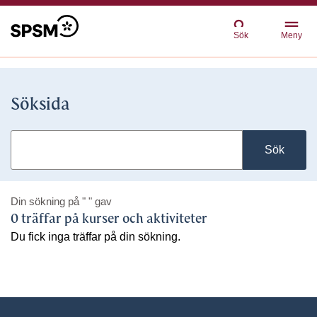
Sök
Meny
Söksida
Sök
Din sökning på
" "
gav
0 träffar på kurser och aktiviteter
Du fick inga träffar på din sökning.