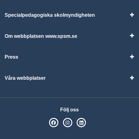
Specialpedagogiska skolmyndigheten
Vis
Om webbplatsen www.spsm.se
Vis
Press
Visa
Våra webbplatser
Visa
Följ oss
SPSM på Facebook
SPSM på Instagram
Följ oss på Linkedin