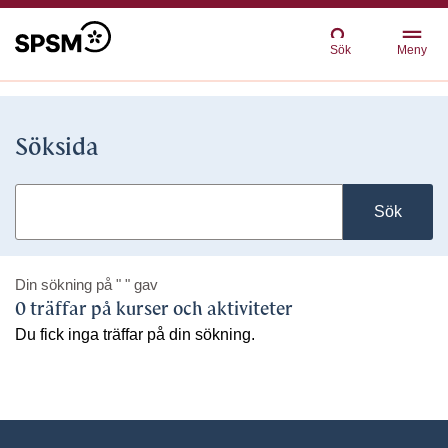
Sök
Meny
Söksida
Sök
Din sökning på
" "
gav
0 träffar på kurser och aktiviteter
Du fick inga träffar på din sökning.