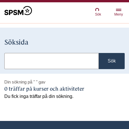
Sök
Meny
Söksida
Sök
Din sökning på
" "
gav
0 träffar på kurser och aktiviteter
Du fick inga träffar på din sökning.