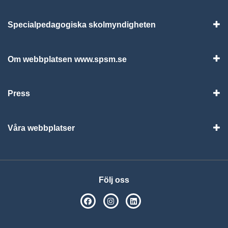
Specialpedagogiska skolmyndigheten
Vis
Om webbplatsen www.spsm.se
Vis
Press
Visa
Våra webbplatser
Visa
Följ oss
SPSM på Facebook
SPSM på Instagram
Följ oss på Linkedin