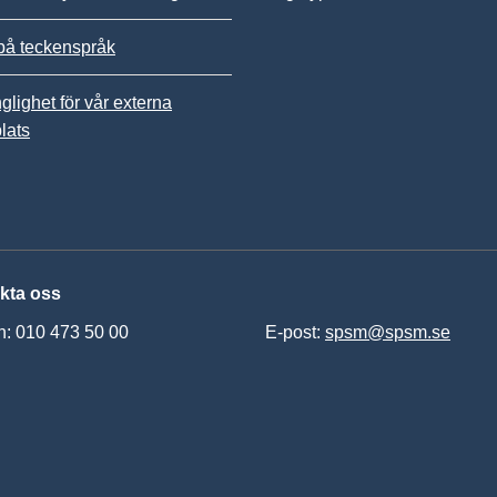
på teckenspråk
nglighet för vår externa
lats
kta oss
n: 010 473 50 00
E-post:
spsm@spsm.se