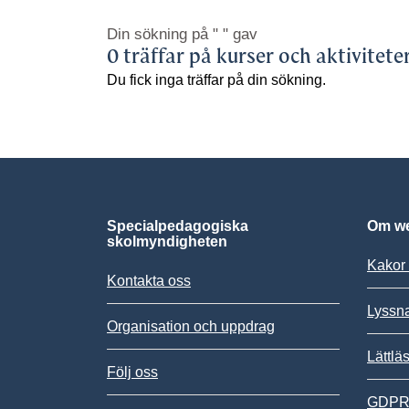
Din sökning på
" "
gav
0 träffar på kurser och aktivitete
Du fick inga träffar på din sökning.
Specialpedagogiska
Om we
skolmyndigheten
Kakor 
Kontakta oss
Lyssn
Organisation och uppdrag
Lättlä
Följ oss
GDPR,