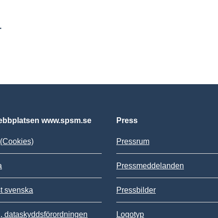
r
bbplatsen www.spsm.se
Press
(Cookies)
Pressrum
a
Pressmeddelanden
st svenska
Pressbilder
 dataskyddsförordningen
Logotyp