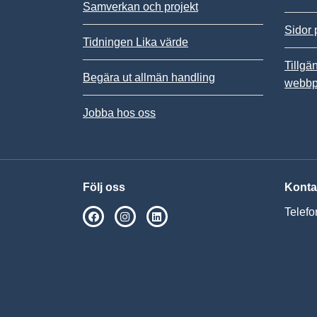
Samverkan och projekt
Sidor 
Tidningen Lika värde
Tillgä
Begära ut allmän handling
webbp
Jobba hos oss
Följ oss
Konta
Telefo
SPSM på Facebook
SPSM på Instagram
Följ oss på Linkedin