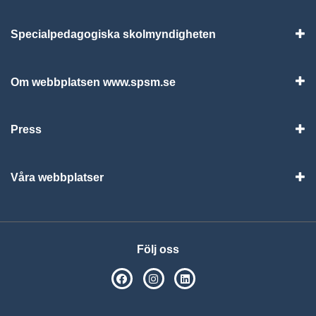
Specialpedagogiska skolmyndigheten
Vis
Om webbplatsen www.spsm.se
Vis
Press
Visa
Våra webbplatser
Visa
Följ oss
SPSM på Facebook
SPSM på Instagram
Följ oss på Linkedin