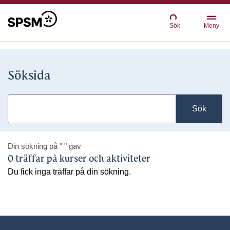
Sök
Meny
Söksida
Sök
Din sökning på
" "
gav
0 träffar på kurser och aktiviteter
Du fick inga träffar på din sökning.