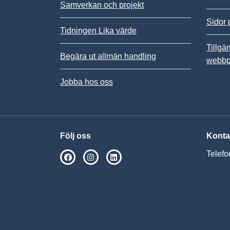
Samverkan och projekt
Sidor 
Tidningen Lika värde
Tillgä
Begära ut allmän handling
webbp
Jobba hos oss
Följ oss
Konta
Telefo
SPSM på Facebook
SPSM på Instagram
Följ oss på Linkedin