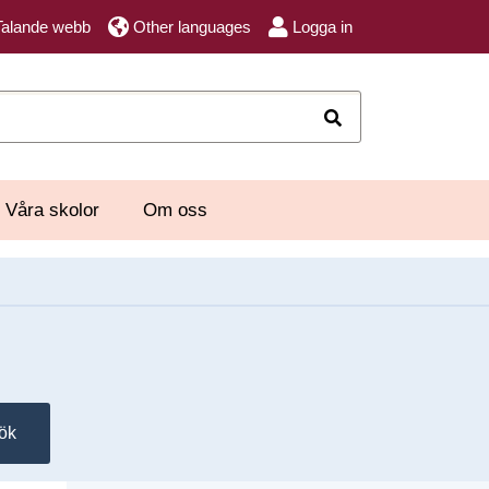
Talande webb
Other languages
Logga in
Sök
Våra skolor
Om oss
ök