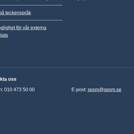
på teckenspråk
nglighet för vår externa
lats
kta oss
n: 010 473 50 00
E-post:
spsm@spsm.se