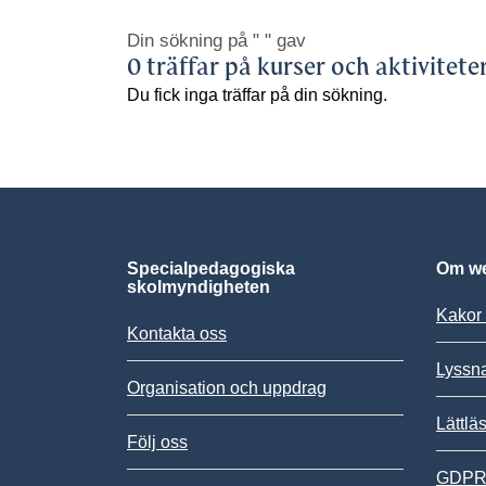
Din sökning på
" "
gav
0 träffar på kurser och aktivitete
Du fick inga träffar på din sökning.
Specialpedagogiska
Om we
skolmyndigheten
Kakor 
Kontakta oss
Lyssn
Organisation och uppdrag
Lättlä
Följ oss
GDPR,