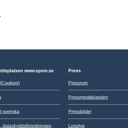
r
bbplatsen www.spsm.se
Press
(Cookies)
Pressrum
a
Pressmeddelanden
st svenska
Pressbilder
 dataskyddsförordningen
Logotyp