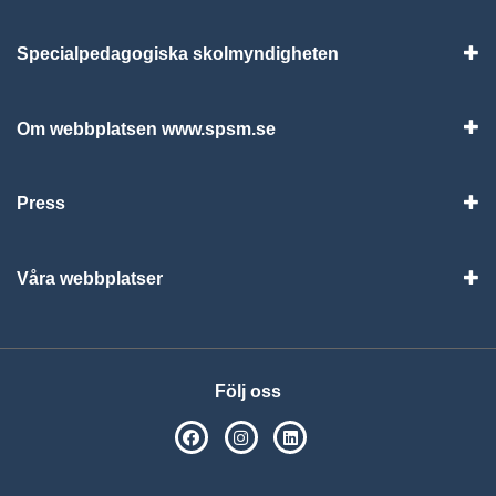
Specialpedagogiska skolmyndigheten
Vis
Om webbplatsen www.spsm.se
Vis
Press
Visa
Våra webbplatser
Visa
Följ oss
SPSM på Facebook
SPSM på Instagram
Följ oss på Linkedin