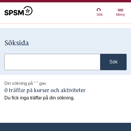
Sök
Meny
Söksida
Sök
Din sökning på
" "
gav
0 träffar på kurser och aktiviteter
Du fick inga träffar på din sökning.