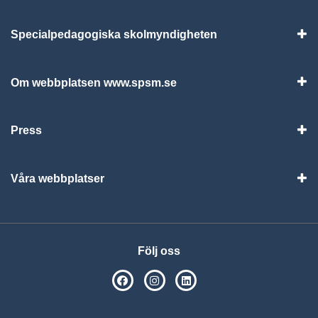
Specialpedagogiska skolmyndigheten
Vis
Om webbplatsen www.spsm.se
Vis
Press
Visa
Våra webbplatser
Visa
Följ oss
SPSM på Facebook
SPSM på Instagram
Följ oss på Linkedin