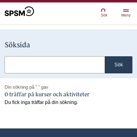
Sök
Meny
Söksida
Sök
Din sökning på
" "
gav
0 träffar på kurser och aktiviteter
Du fick inga träffar på din sökning.