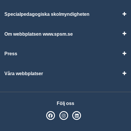
Specialpedagogiska skolmyndigheten
Vis
Om webbplatsen www.spsm.se
Vis
Press
Visa
Våra webbplatser
Visa
Följ oss
SPSM på Facebook
SPSM på Instagram
Följ oss på Linkedin