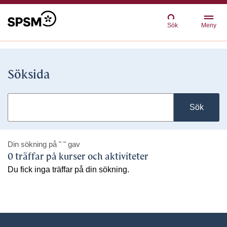
Sök
Meny
Söksida
Sök
Din sökning på
" "
gav
0 träffar på kurser och aktiviteter
Du fick inga träffar på din sökning.