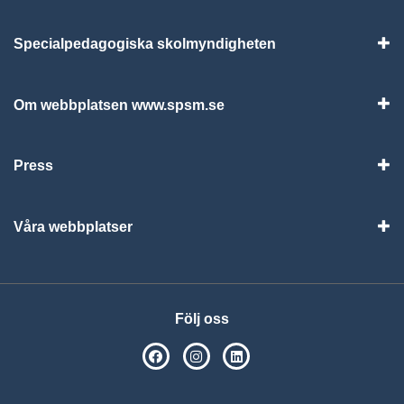
Specialpedagogiska skolmyndigheten
Vis
Om webbplatsen www.spsm.se
Vis
Press
Visa
Våra webbplatser
Visa
Följ oss
SPSM på Facebook
SPSM på Instagram
Följ oss på Linkedin