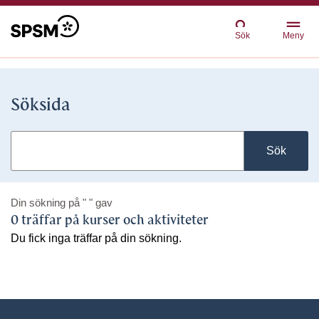
Sök
Meny
Söksida
Sök
Din sökning på
" "
gav
0 träffar på kurser och aktiviteter
Du fick inga träffar på din sökning.