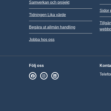
Samverkan och projekt
Sidor 
Tidningen Lika värde
Tillgä
Begära ut allmän handling
webbp
Jobba hos oss
Följ oss
Konta
Telefo
SPSM på Facebook
SPSM på Instagram
Följ oss på Linkedin