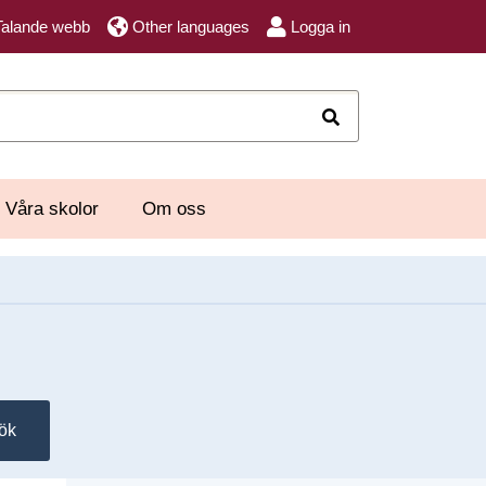
Talande webb
Other languages
Logga in
Sök
Våra skolor
Om oss
ök