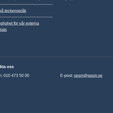
på teckenspråk
nglighet för vår externa
lats
kta oss
n: 010 473 50 00
E-post:
spsm@spsm.se