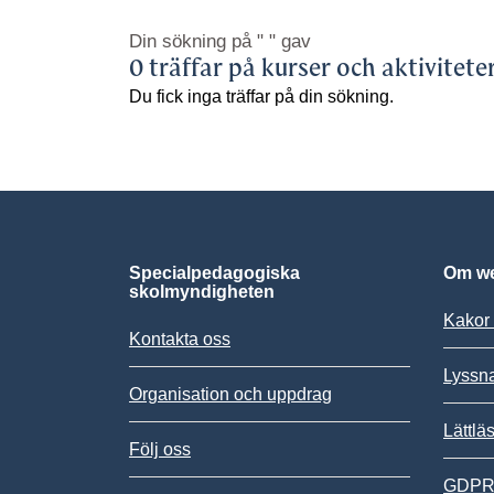
Din sökning på
" "
gav
0 träffar på kurser och aktivitete
Du fick inga träffar på din sökning.
Specialpedagogiska
Om we
skolmyndigheten
Kakor 
Kontakta oss
Lyssn
Organisation och uppdrag
Lättlä
Följ oss
GDPR,