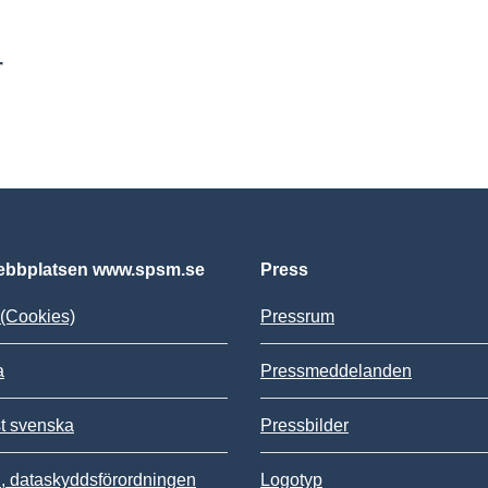
r
bbplatsen www.spsm.se
Press
(Cookies)
Pressrum
a
Pressmeddelanden
st svenska
Pressbilder
 dataskyddsförordningen
Logotyp