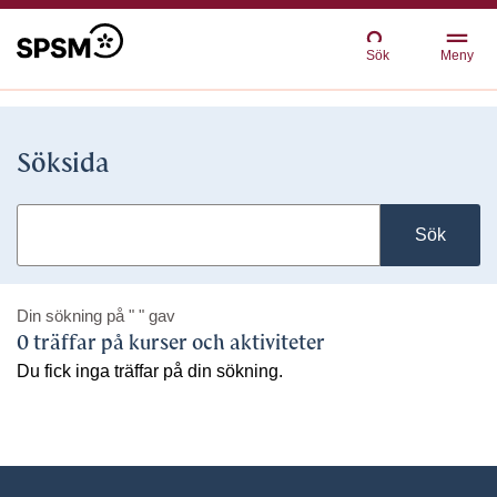
Sök
Meny
Söksida
Sök
Din sökning på
" "
gav
0 träffar på kurser och aktiviteter
Du fick inga träffar på din sökning.