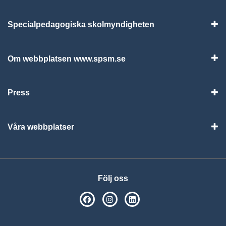
Specialpedagogiska skolmyndigheten
Vis
Om webbplatsen www.spsm.se
Vis
Press
Visa
Våra webbplatser
Visa
Följ oss
SPSM på Facebook
SPSM på Instagram
Följ oss på Linkedin