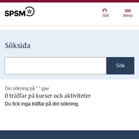
Sök
Meny
Söksida
Sök
Din sökning på
" "
gav
0 träffar på kurser och aktiviteter
Du fick inga träffar på din sökning.