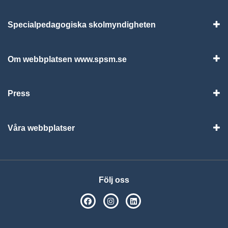
Specialpedagogiska skolmyndigheten
Vis
Om webbplatsen www.spsm.se
Vis
Press
Visa
Våra webbplatser
Visa
Följ oss
SPSM på Facebook
SPSM på Instagram
Följ oss på Linkedin