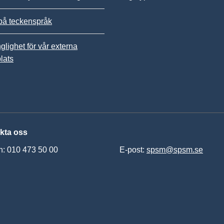
på teckenspråk
nglighet för vår externa
lats
kta oss
n: 010 473 50 00
E-post:
spsm@spsm.se