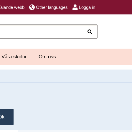
Talande webb
Other languages
Logga in
Sök
Våra skolor
Om oss
ök