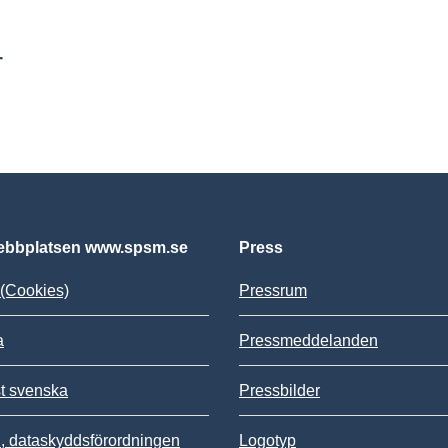
r
bbplatsen www.spsm.se
Press
(Cookies)
Pressrum
a
Pressmeddelanden
st svenska
Pressbilder
 dataskyddsförordningen
Logotyp