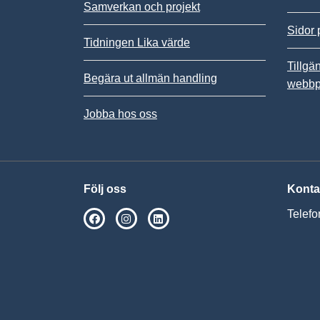
Samverkan och projekt
Sidor 
Tidningen Lika värde
Tillgä
Begära ut allmän handling
webbp
Jobba hos oss
Följ oss
Konta
Telefo
SPSM på Facebook
SPSM på Instagram
Följ oss på Linkedin