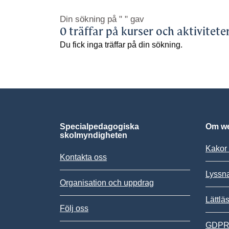
Din sökning på
" "
gav
0 träffar på kurser och aktivitete
Du fick inga träffar på din sökning.
Specialpedagogiska
Om we
skolmyndigheten
Kakor 
Kontakta oss
Lyssn
Organisation och uppdrag
Lättlä
Följ oss
GDPR,