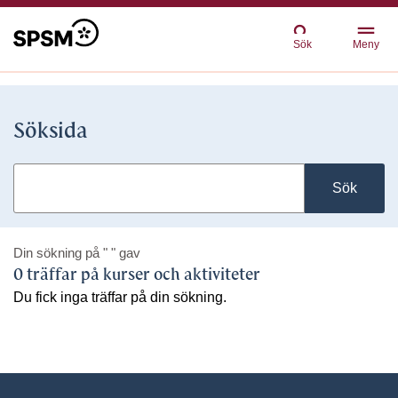
Sök
Meny
Söksida
Sök
Din sökning på
" "
gav
0 träffar på kurser och aktiviteter
Du fick inga träffar på din sökning.