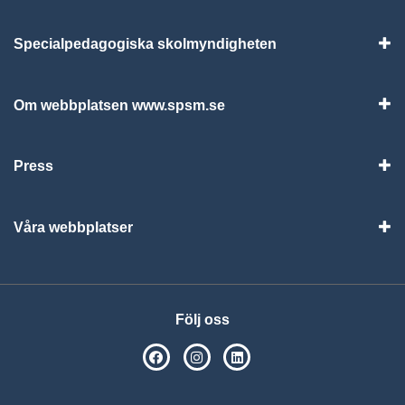
Specialpedagogiska skolmyndigheten
Vis
Om webbplatsen www.spsm.se
Vis
Press
Visa
Våra webbplatser
Visa
Följ oss
SPSM på Facebook
SPSM på Instagram
Följ oss på Linkedin