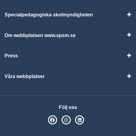
Specialpedagogiska skolmyndigheten
Vis
Om webbplatsen www.spsm.se
Vis
Press
Visa
Våra webbplatser
Visa
Följ oss
SPSM på Facebook
SPSM på Instagram
Följ oss på Linkedin