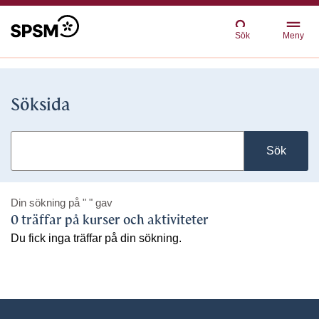
Sök
Meny
Söksida
Sök
Din sökning på
" "
gav
0 träffar på kurser och aktiviteter
Du fick inga träffar på din sökning.