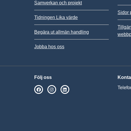
Samverkan och projekt
Sidor 
Tidningen Lika värde
Tillgä
Begära ut allmän handling
webbp
Jobba hos oss
Följ oss
Konta
Telefo
SPSM på Facebook
SPSM på Instagram
Följ oss på Linkedin