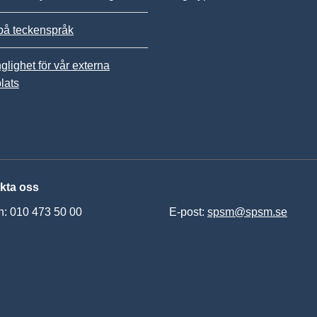
på teckenspråk
nglighet för vår externa
lats
kta oss
n: 010 473 50 00
E-post:
spsm@spsm.se