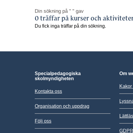
Din sökning på
" "
gav
0 träffar på kurser och aktivitete
Du fick inga träffar på din sökning.
Specialpedagogiska
Om we
skolmyndigheten
Kakor 
Kontakta oss
Lyssn
Organisation och uppdrag
Lättlä
Följ oss
GDPR,