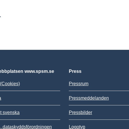
r
bbplatsen www.spsm.se
Press
(Cookies)
Pressrum
a
Pressmeddelanden
st svenska
Pressbilder
 dataskyddsförordningen
Logotyp