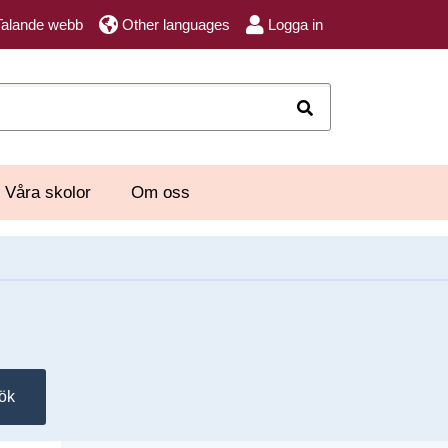
Talande webb
Other languages
Logga in
Sök
Våra skolor
Om oss
ök