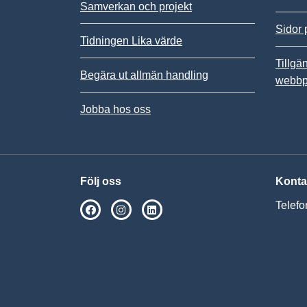
Samverkan och projekt
Sidor 
Tidningen Lika värde
Tillgä
Begära ut allmän handling
webbp
Jobba hos oss
Följ oss
Konta
Telefo
SPSM på Facebook
SPSM på Instagram
Följ oss på Linkedin