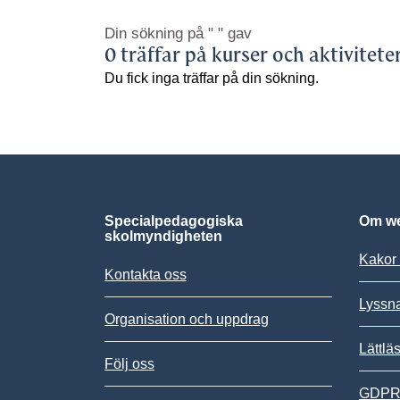
Din sökning på
" "
gav
0 träffar på kurser och aktivitete
Du fick inga träffar på din sökning.
Specialpedagogiska
Om we
skolmyndigheten
Kakor 
Kontakta oss
Lyssn
Organisation och uppdrag
Lättlä
Följ oss
GDPR,