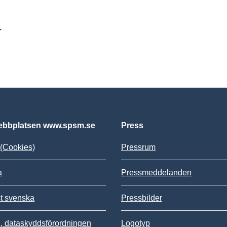
r
bbplatsen www.spsm.se
Press
(Cookies)
Pressrum
a
Pressmeddelanden
st svenska
Pressbilder
 dataskyddsförordningen
Logotyp