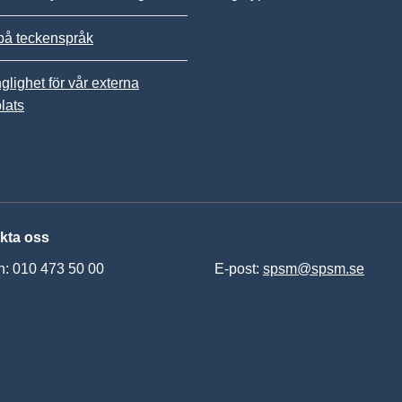
på teckenspråk
nglighet för vår externa
lats
kta oss
n: 010 473 50 00
E-post:
spsm@spsm.se