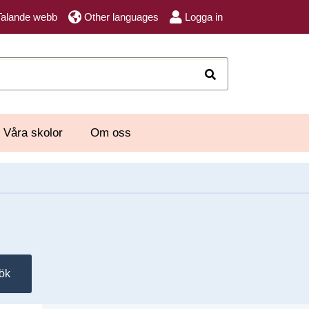
Talande webb
Other languages
Logga in
Sök
Våra skolor
Om oss
ök