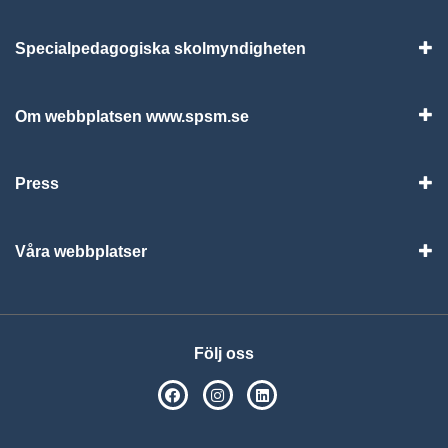
Specialpedagogiska skolmyndigheten
Vis
Om webbplatsen www.spsm.se
Vis
Press
Visa
Våra webbplatser
Visa
Följ oss
SPSM på Facebook
SPSM på Instagram
Följ oss på Linkedin