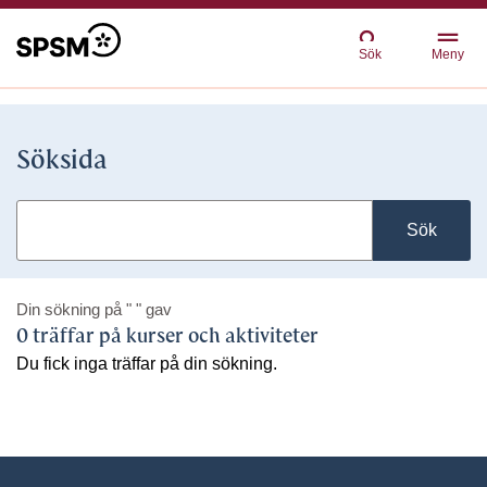
Sök
Meny
Söksida
Sök
Din sökning på
" "
gav
0 träffar på kurser och aktiviteter
Du fick inga träffar på din sökning.