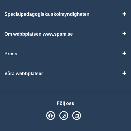
Specialpedagogiska skolmyndigheten
Vis
Om webbplatsen www.spsm.se
Vis
Press
Visa
Våra webbplatser
Visa
Följ oss
SPSM på Facebook
SPSM på Instagram
Följ oss på Linkedin