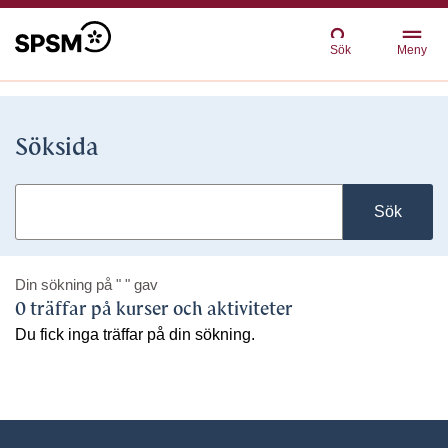
Sök
Meny
Söksida
Sök
Din sökning på
" "
gav
0 träffar på kurser och aktiviteter
Du fick inga träffar på din sökning.