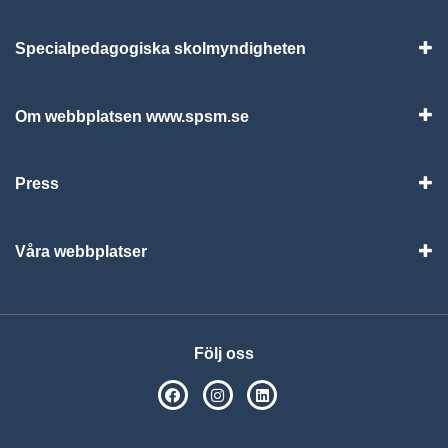
Specialpedagogiska skolmyndigheten
Vis
Om webbplatsen www.spsm.se
Vis
Press
Visa
Våra webbplatser
Visa
Följ oss
SPSM på Facebook
SPSM på Instagram
Följ oss på Linkedin