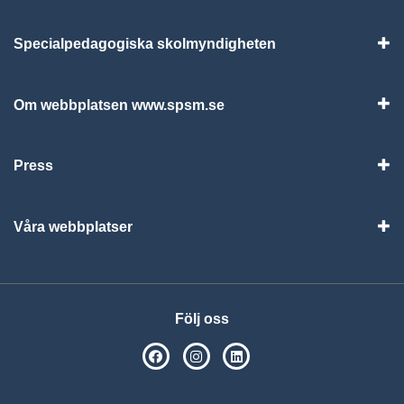
Specialpedagogiska skolmyndigheten
Vis
Om webbplatsen www.spsm.se
Vis
Press
Visa
Våra webbplatser
Visa
Följ oss
SPSM på Facebook
SPSM på Instagram
Följ oss på Linkedin