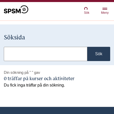
Sök
Meny
Söksida
Sök
Din sökning på
" "
gav
0 träffar på kurser och aktiviteter
Du fick inga träffar på din sökning.