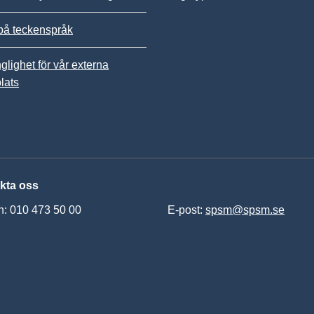
på teckenspråk
nglighet för vår externa
lats
kta oss
n: 010 473 50 00
E-post:
spsm@spsm.se