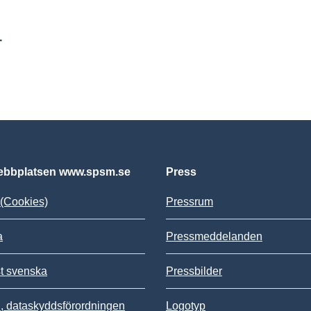
r
bbplatsen www.spsm.se
Press
(Cookies)
Pressrum
a
Pressmeddelanden
st svenska
Pressbilder
 dataskyddsförordningen
Logotyp