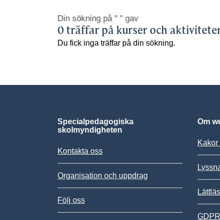
Din sökning på
" "
gav
0 träffar på kurser och aktivitete
Du fick inga träffar på din sökning.
Specialpedagogiska
Om we
skolmyndigheten
Kakor 
Kontakta oss
Lyssn
Organisation och uppdrag
Lättlä
Följ oss
GDPR,