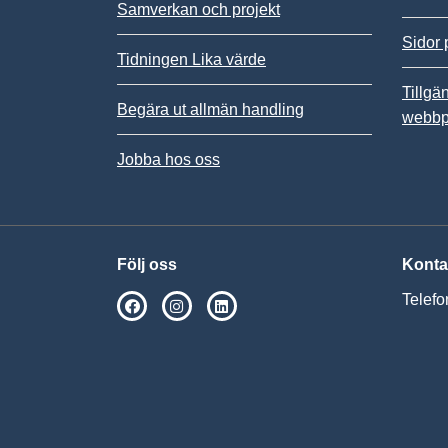
Samverkan och projekt
Sidor 
Tidningen Lika värde
Tillgä
Begära ut allmän handling
webbp
Jobba hos oss
Följ oss
Konta
Telefo
SPSM på Facebook
SPSM på Instagram
Följ oss på Linkedin