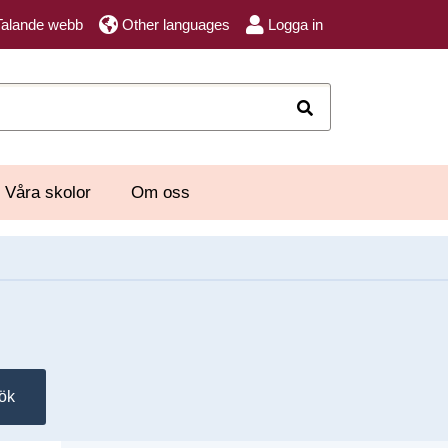
Talande webb
Other languages
Logga in
Sök
Våra skolor
Om oss
ök