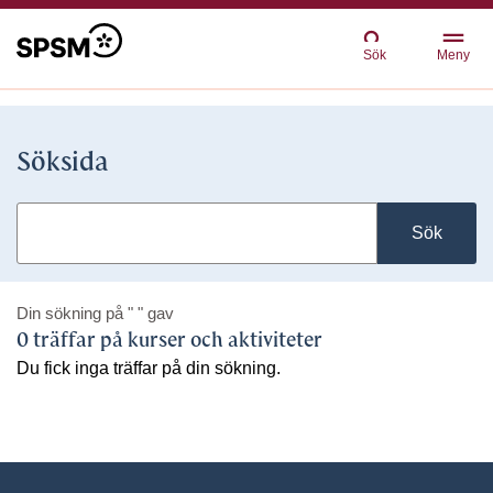
Sök
Meny
Söksida
Sök
Din sökning på
" "
gav
0 träffar på kurser och aktiviteter
Du fick inga träffar på din sökning.