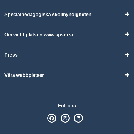
Specialpedagogiska skolmyndigheten
Vis
Om webbplatsen www.spsm.se
Vis
Press
Visa
Våra webbplatser
Visa
Följ oss
SPSM på Facebook
SPSM på Instagram
Följ oss på Linkedin