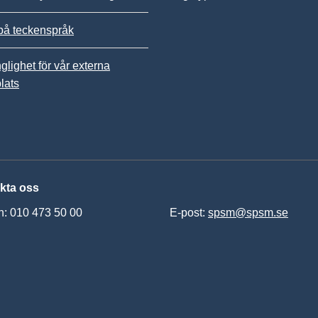
på teckenspråk
nglighet för vår externa
lats
kta oss
n: 010 473 50 00
E-post:
spsm@spsm.se