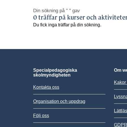
Din sökning på
" "
gav
0 träffar på kurser och aktivitete
Du fick inga träffar på din sökning.
Specialpedagogiska
Om we
skolmyndigheten
Kakor 
Kontakta oss
Lyssn
Organisation och uppdrag
Lättlä
Följ oss
GDPR,