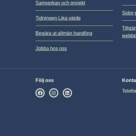
Samverkan och projekt
Sidor 
Tidningen Lika värde
Tillgä
Begära ut allmän handling
webbp
Jobba hos oss
Följ oss
Konta
Telefo
SPSM på Facebook
SPSM på Instagram
Följ oss på Linkedin