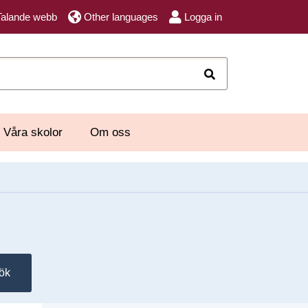
Talande webb
Other languages
Logga in
Sök
Våra skolor
Om oss
ök