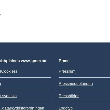
r
bbplatsen www.spsm.se
Press
(Cookies)
Pressrum
a
Pressmeddelanden
st svenska
Pressbilder
 dataskyddsförordningen
Logotyp