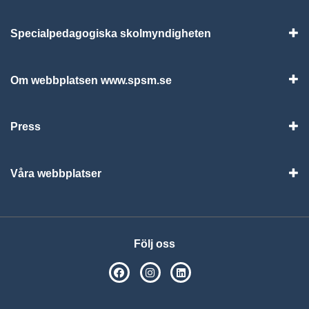
Specialpedagogiska skolmyndigheten
Vis
Om webbplatsen www.spsm.se
Vis
Press
Visa
Våra webbplatser
Visa
Följ oss
SPSM på Facebook
SPSM på Instagram
Följ oss på Linkedin