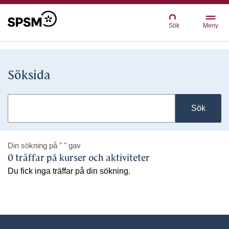
Sök
Meny
Söksida
Sök
Din sökning på
" "
gav
0 träffar på kurser och aktiviteter
Du fick inga träffar på din sökning.