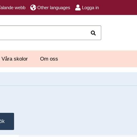
Talande webb
Other languages
Logga in
Sök
Våra skolor
Om oss
ök