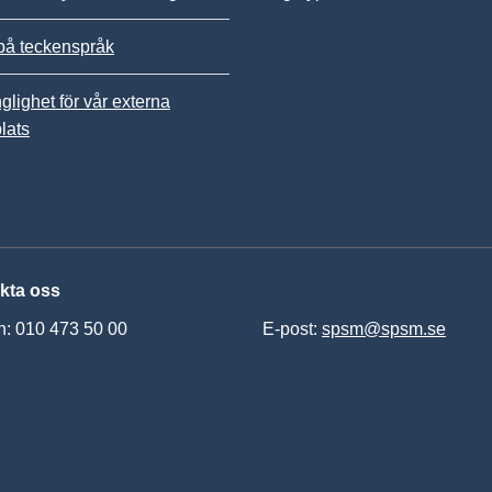
på teckenspråk
nglighet för vår externa
lats
kta oss
n: 010 473 50 00
E-post:
spsm@spsm.se