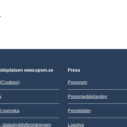
r
bbplatsen www.spsm.se
Press
(Cookies)
Pressrum
a
Pressmeddelanden
st svenska
Pressbilder
 dataskyddsförordningen
Logotyp