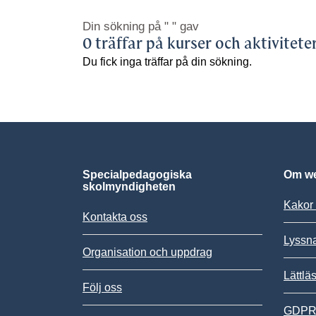
Din sökning på
" "
gav
0 träffar på kurser och aktivitete
Du fick inga träffar på din sökning.
Specialpedagogiska
Om we
skolmyndigheten
Kakor 
Kontakta oss
Lyssn
Organisation och uppdrag
Lättlä
Följ oss
GDPR,