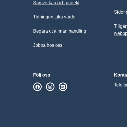
Samverkan och projekt
Sidor 
Tidningen Lika värde
Tillgä
Begära ut allmän handling
webbp
Jobba hos oss
Följ oss
Konta
Telefo
SPSM på Facebook
SPSM på Instagram
Följ oss på Linkedin