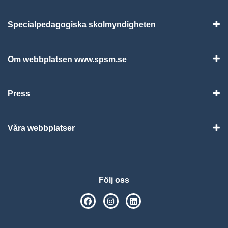
Specialpedagogiska skolmyndigheten
Vis
Om webbplatsen www.spsm.se
Vis
Press
Visa
Våra webbplatser
Visa
Följ oss
SPSM på Facebook
SPSM på Instagram
Följ oss på Linkedin