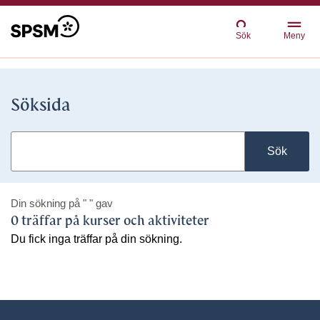
Sök
Meny
Söksida
Sök
Din sökning på
" "
gav
0 träffar på kurser och aktiviteter
Du fick inga träffar på din sökning.