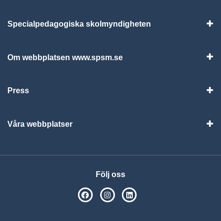
Specialpedagogiska skolmyndigheten
Vis
Om webbplatsen www.spsm.se
Vis
Press
Visa
Våra webbplatser
Visa
Följ oss
SPSM på Facebook
SPSM på Instagram
Följ oss på Linkedin