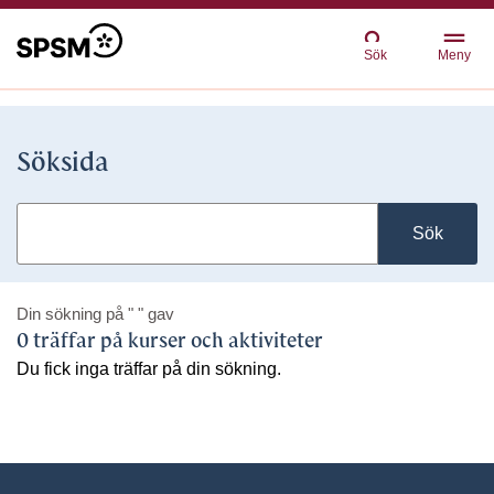
Sök
Meny
Söksida
Sök
Din sökning på
" "
gav
0 träffar på kurser och aktiviteter
Du fick inga träffar på din sökning.