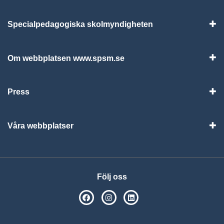
Specialpedagogiska skolmyndigheten
Vis
Om webbplatsen www.spsm.se
Vis
Press
Visa
Våra webbplatser
Visa
Följ oss
SPSM på Facebook
SPSM på Instagram
Följ oss på Linkedin