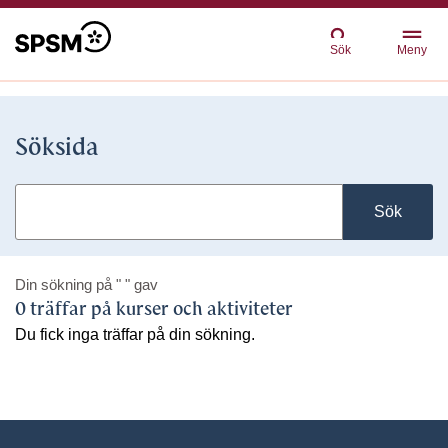
Sök
Meny
Söksida
Sök
Din sökning på
" "
gav
0 träffar på kurser och aktiviteter
Du fick inga träffar på din sökning.