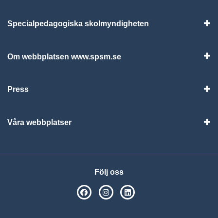
Specialpedagogiska skolmyndigheten
Vis
Om webbplatsen www.spsm.se
Vis
Press
Visa
Våra webbplatser
Visa
Följ oss
SPSM på Facebook
SPSM på Instagram
Följ oss på Linkedin