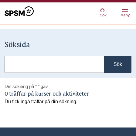
Sök
Meny
Söksida
Sök
Din sökning på
" "
gav
0 träffar på kurser och aktiviteter
Du fick inga träffar på din sökning.